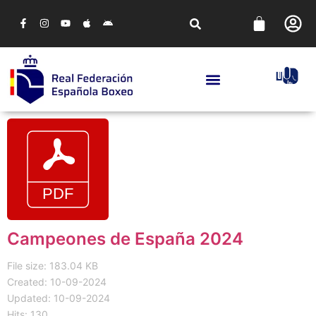
Campeones de España 2024
File size: 183.04 KB
Created: 10-09-2024
Updated: 10-09-2024
Hits: 130