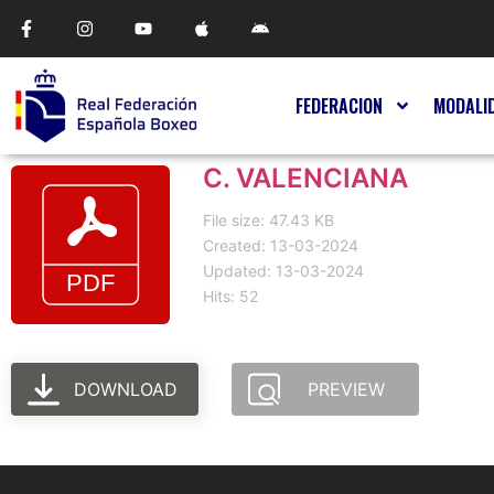
FEDERACION
MODALI
C. VALENCIANA
File size: 47.43 KB
Created: 13-03-2024
Updated: 13-03-2024
Hits: 52
DOWNLOAD
PREVIEW