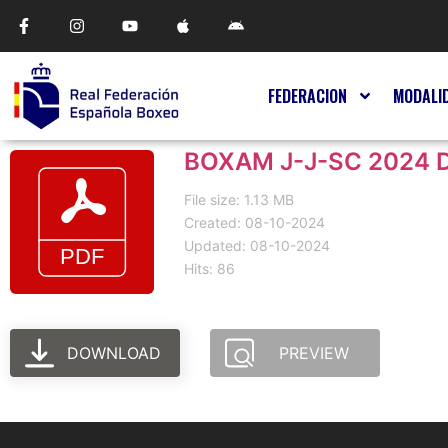
FEDERACION
MODALI
BOXAM J-J-SC 2024
File size: 1.13 MB
Created: 08-10-2024
Updated: 08-10-2024
Hits: 86
DOWNLOAD
PREVIEW