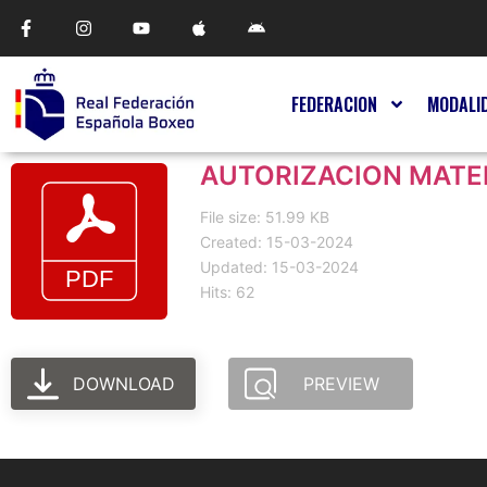
FEDERACION
MODALI
AUTORIZACION MATE
File size: 51.99 KB
Created: 15-03-2024
Updated: 15-03-2024
Hits: 62
DOWNLOAD
PREVIEW