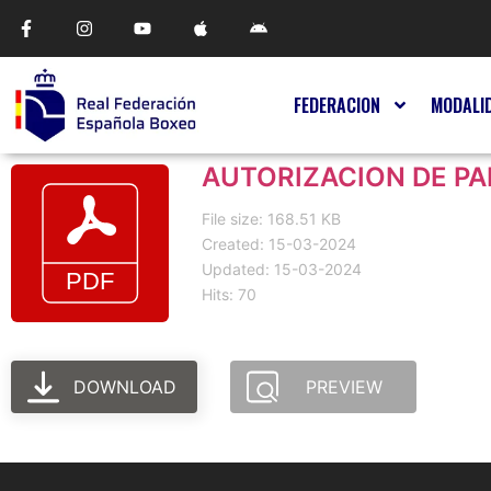
FEDERACION
MODALI
AUTORIZACION DE PA
File size: 168.51 KB
Created: 15-03-2024
Updated: 15-03-2024
Hits: 70
DOWNLOAD
PREVIEW