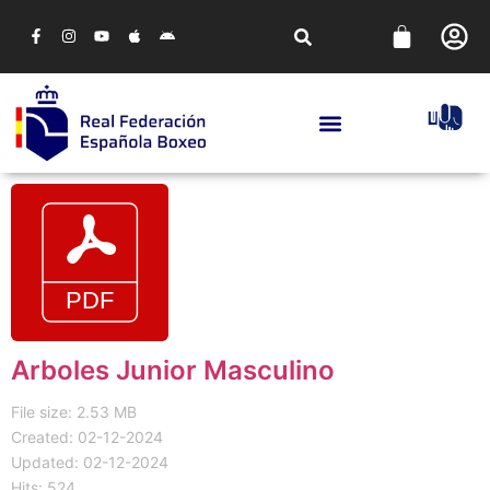
Arboles Junior Masculino
File size: 2.53 MB
Created: 02-12-2024
Updated: 02-12-2024
Hits: 524