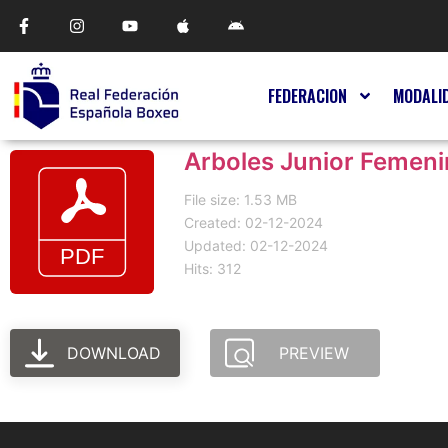
FEDERACION
MODALI
Arboles Junior Femen
File size: 1.53 MB
Created: 02-12-2024
Updated: 02-12-2024
Hits: 312
DOWNLOAD
PREVIEW