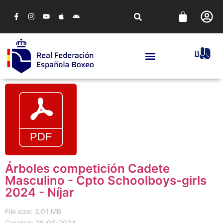
Árboles competición Cadete
Masculino - Cpto Schoolboys-girls
2024 - Níjar
File size: 2.01 MB
Created: 26-06-2024