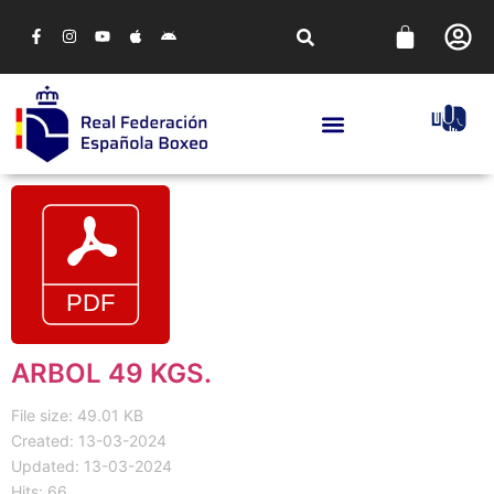
ARBOL 49 KGS.
File size: 49.01 KB
Created: 13-03-2024
Updated: 13-03-2024
Hits: 66