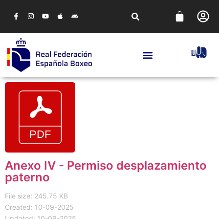
Anexo IV - Permiso desplazamiento
paterno
File size: 245.75 KB
Created: 10-09-2025
Updated: 10-09-2025