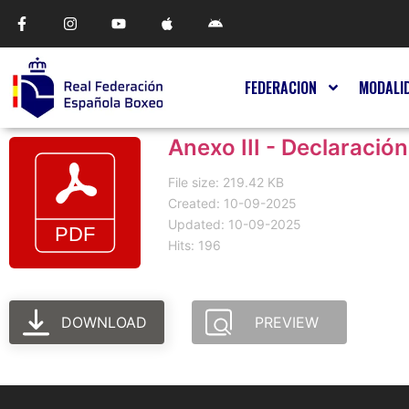
FEDERACION
MODALI
Anexo III - Declaracio
File size: 219.42 KB
Created: 10-09-2025
Updated: 10-09-2025
Hits: 196
DOWNLOAD
PREVIEW