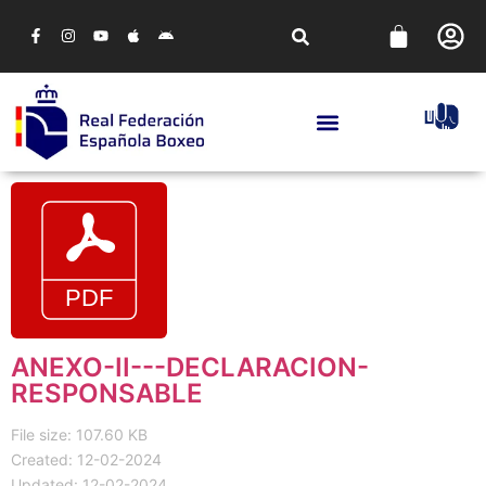
ANEXO-II---DECLARACION-
RESPONSABLE
File size: 107.60 KB
Created: 12-02-2024
Updated: 12-02-2024