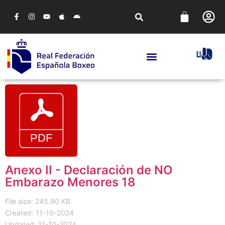
Anexo II - Declaración de NO
Embarazo Menores 18
File size: 245.90 KB
Created: 11-10-2024
Updated: 11-10-2024