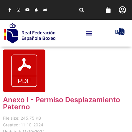
Anexo I - Permiso Desplazamiento
Paterno
File size: 245.75 KB
Created: 11-10-2024
Updated: 11-10-2024