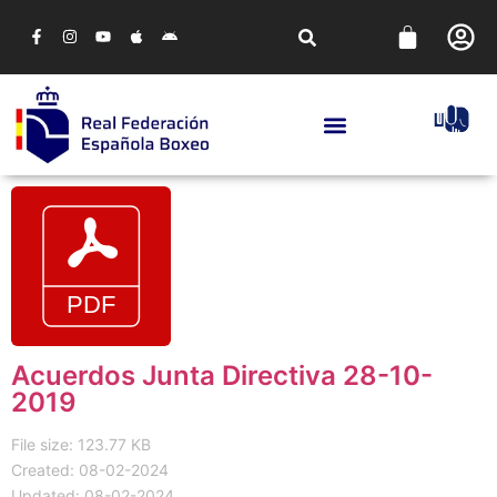
Acuerdos Junta Directiva 28-10-
2019
File size: 123.77 KB
Created: 08-02-2024
Updated: 08-02-2024