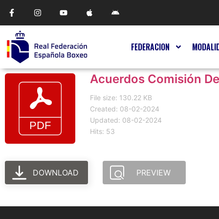
FEDERACION
MODALI
Acuerdos Comisión D
File size: 130.22 KB
Created: 08-02-2024
Updated: 08-02-2024
Hits: 53
DOWNLOAD
PREVIEW