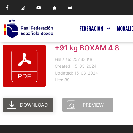
FEDERACION
MODALI
+91 kg BOXAM 4 8
File size: 257.33 KB
Created: 15-03-2024
Updated: 15-03-2024
Hits: 89
DOWNLOAD
PREVIEW