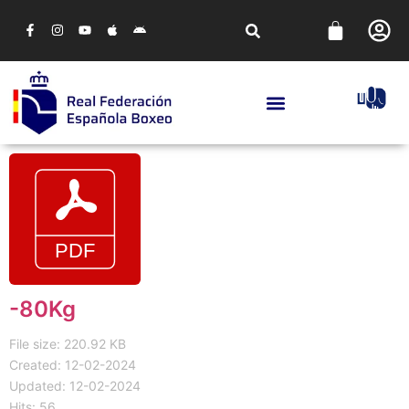
-80Kg
File size: 220.92 KB
Created: 12-02-2024
Updated: 12-02-2024
Hits: 56