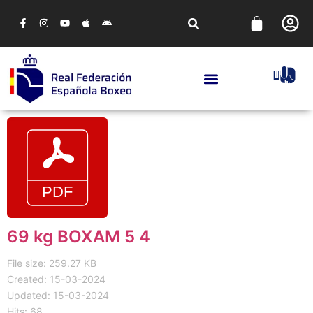
69 kg BOXAM 5 4
File size: 259.27 KB
Created: 15-03-2024
Updated: 15-03-2024
Hits: 68