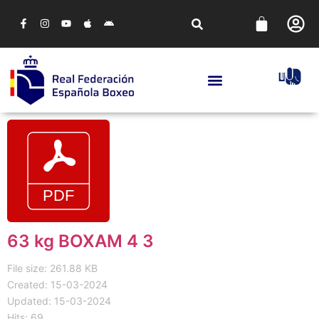
63 kg BOXAM 4 3
File size: 261.88 KB
Created: 15-03-2024
Updated: 15-03-2024
Hits: 69