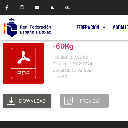
FEDERACION
MODALI
-60Kg
File size: 217.59 KB
Created: 12-02-2024
Updated: 12-02-2024
Hits: 57
DOWNLOAD
PREVIEW