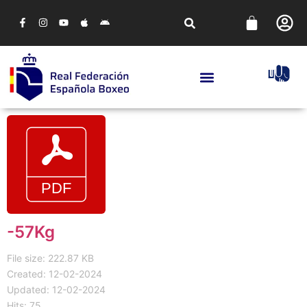
-57Kg
File size: 222.87 KB
Created: 12-02-2024
Updated: 12-02-2024
Hits: 75