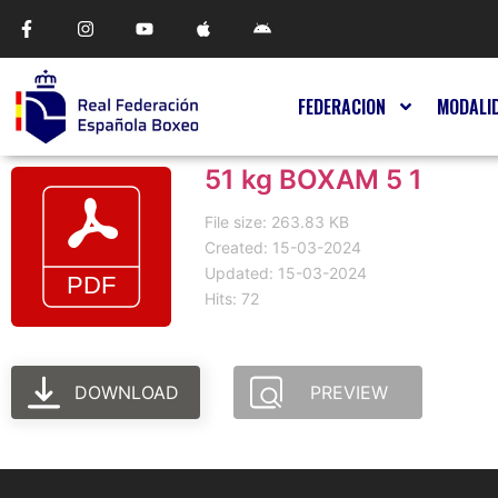
FEDERACION
MODALI
51 kg BOXAM 5 1
File size: 263.83 KB
Created: 15-03-2024
Updated: 15-03-2024
Hits: 72
DOWNLOAD
PREVIEW