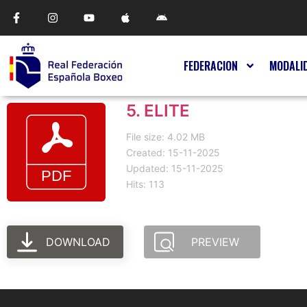
FEDERACION
MODALI
5. ELITE
File size: 4.02 MB
Created: 15-11-2025
Updated: 15-11-2025
Hits: 113
DOWNLOAD
PREVIEW