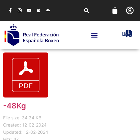
-48Kg
File size: 34.34 KB
Created: 12-02-2024
Updated: 12-02-2024
Hits: 47