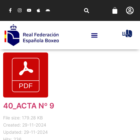
40_ACTA Nº 9
File size: 179.28 KB
Created: 29-11-2024
Updated: 29-11-2024
Hits: 236