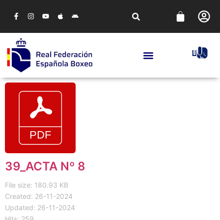
39_ACTA Nº 8
File size: 180.93 KB
Created: 26-11-2024
Updated: 26-11-2024
Hits: 259