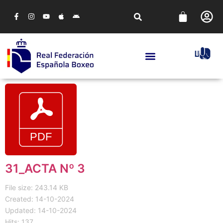
31_ACTA Nº 3
File size: 243.14 KB
Created: 14-10-2024
Updated: 14-10-2024
Hits: 137