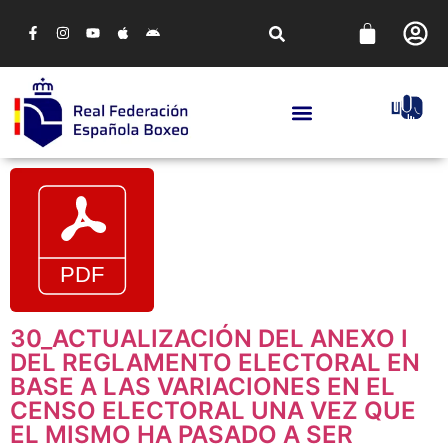
30_ACTUALIZACIÓN DEL ANEXO I
DEL REGLAMENTO ELECTORAL EN
BASE A LAS VARIACIONES EN EL
CENSO ELECTORAL UNA VEZ QUE
EL MISMO HA PASADO A SER