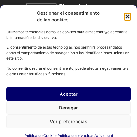
Gestionar el consentimiento
de las cookies
Utilizamos tecnologías como las cookies para almacenar y/o acceder a
la información del dispositivo.
El consentimiento de estas tecnologías nos permitirá procesar datos
como el comportamiento de navegación o las identificaciones únicas en
este sitio.
No consentir o retirar el consentimiento, puede afectar negativamente a
ciertas características y funciones.
AVISO LEGAL
POLÍTICA DE PRIVACIDAD
POLÍTICA DE COOKIES
CONTACTO
MAPA DEL SITIO
Aceptar
Denegar
© 2024 FEDERACIÓN ESPAÑOLA DE BOXEO. C/ FERRAZ, 16 1º
DRCHA. 28008 Madrid | DESARROLLADO POR
TOOOLS.
Ver preferencias
Política de Cookies
Política de privacidad
Aviso legal