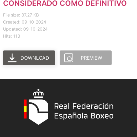
CONSIDERADO COMO DEFINITIVO
File size: 87.27 KB
Created: 09-10-2024
Updated: 09-10-2024
Hits: 113
DOWNLOAD
PREVIEW