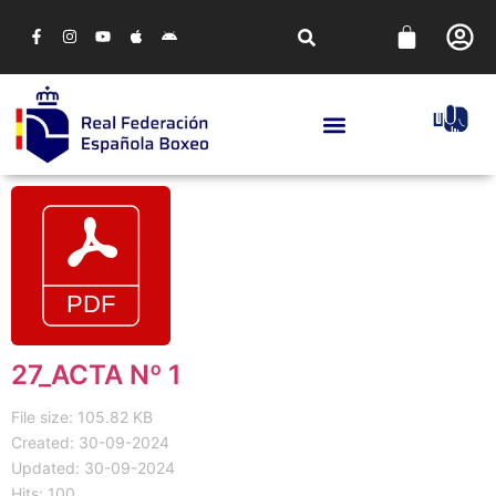
27_ACTA Nº 1
File size: 105.82 KB
Created: 30-09-2024
Updated: 30-09-2024
Hits: 100