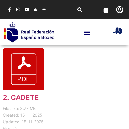
2. CADETE
File size: 3.77 MB
Created: 15-11-2025
Updated: 15-11-2025
Hits: 45