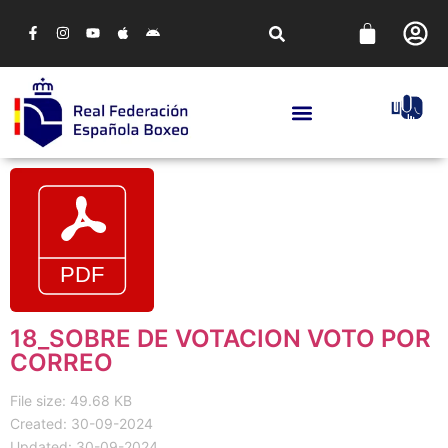
18_SOBRE DE VOTACION VOTO POR
CORREO
File size: 49.68 KB
Created: 30-09-2024
Updated: 30-09-2024