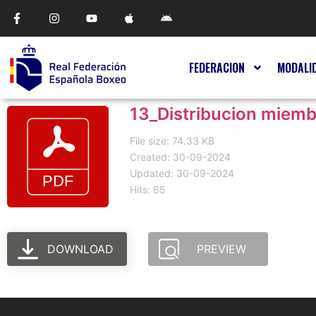
FEDERACION
MODALI
13_Distribucion miem
File size: 74.33 KB
Created: 30-09-2024
Updated: 30-09-2024
Hits: 65
DOWNLOAD
PREVIEW