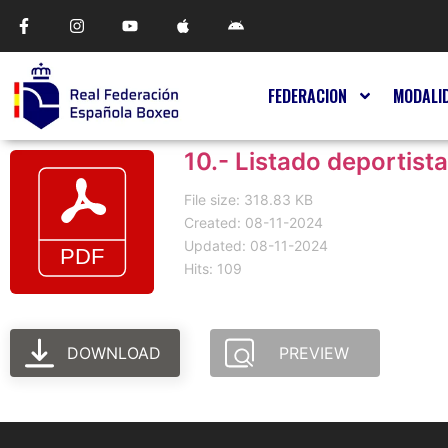
FEDERACION
MODALI
10.- Listado deportistas
File size: 318.83 KB
Created: 08-11-2024
Updated: 08-11-2024
Hits: 109
DOWNLOAD
PREVIEW