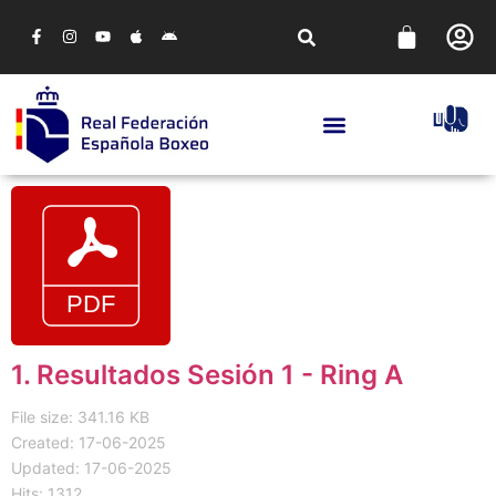
1. Resultados Sesión 1 - Ring A
File size: 341.16 KB
Created: 17-06-2025
Updated: 17-06-2025
Hits: 1312