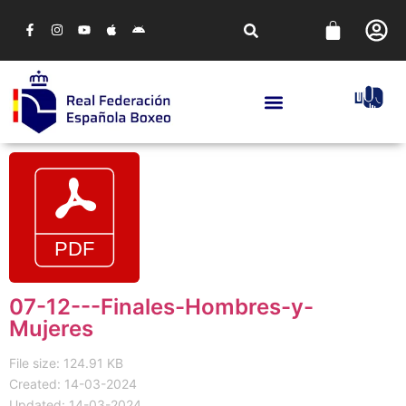
07-12---Finales-Hombres-y-
Mujeres
File size: 124.91 KB
Created: 14-03-2024
Updated: 14-03-2024