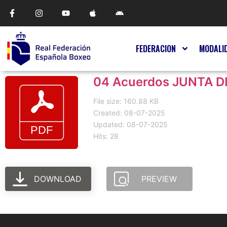
FEDERACION
MODALI
04 Acuerdos JUNTA D
File size: 160.88 KB
Created: 08-07-2025
Updated: 08-07-2025
Hits: 28
DOWNLOAD
PREVIEW