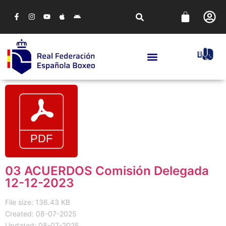
03 ACUERDOS Comisión Delegada
12-12-2023
File size: 136.43 KB
Created: 08-07-2025
Updated: 08-07-2025