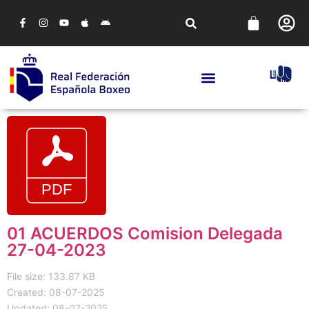
01 ACUERDOS Comision Delegada
27-04-2023
File size: 133.87 KB
Created: 08-07-2025
Updated: 08-07-2025