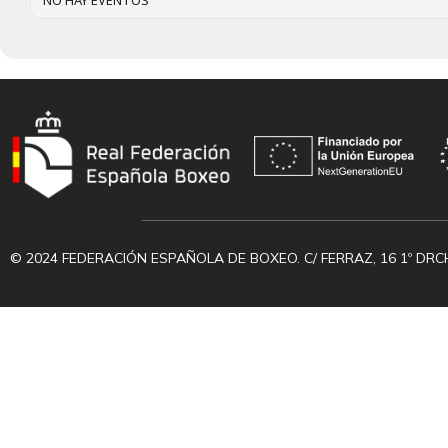
© 2024 FEDERACIÓN ESPAÑOLA DE BOXEO. C/ FERRAZ, 16 1º DRC