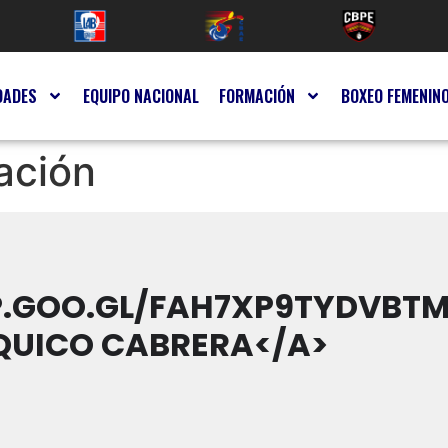
DADES
EQUIPO NACIONAL
FORMACIÓN
BOXEO FEMENIN
ación
P.GOO.GL/FAH7XP9TYDVBT
 QUICO CABRERA</A>