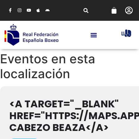
Eventos en esta
localización
<A TARGET="_BLANK"
HREF="HTTPS://MAPS.AP
CABEZO BEAZA</A>