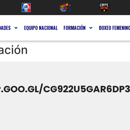
DADES
EQUIPO NACIONAL
FORMACIÓN
BOXEO FEMENIN
ación
P.GOO.GL/CG922U5GAR6DP3