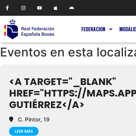
FEDERACION
MODALI
Eventos en esta localiz
<A TARGET="_BLANK"
HREF="HTTPS://MAPS.AP
GUTIÉRREZ</A>
C. Pintor, 19
LEER MÁS