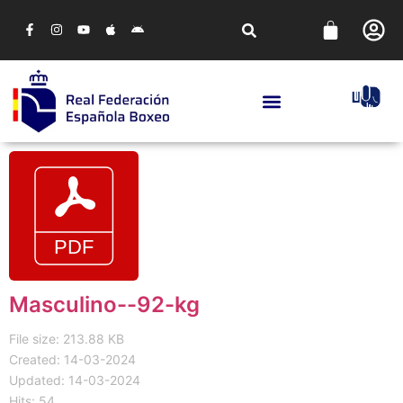
Masculino--92-kg
File size: 213.88 KB
Created: 14-03-2024
Updated: 14-03-2024
Hits: 54