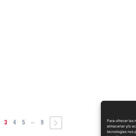
...
3
4
5
9
Para ofrecer las 
almacenar y/o acc
tecnologías nos 