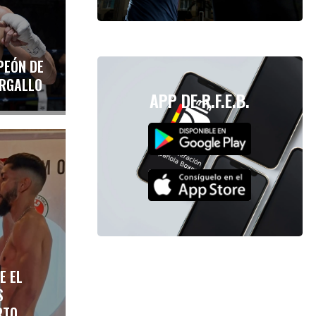
PEÓN DE
ERGALLO
APP DE R.F.E.B.
E EL
S
RTO