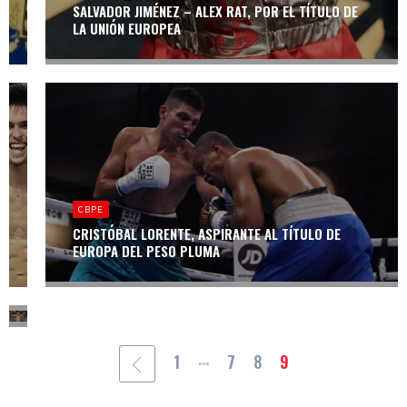
EUROPA ANTE
SALVADOR JIMÉNEZ – ALEX RAT, POR EL TÍTULO DE
ALEX RAT
LA UNIÓN EUROPEA
CBPE
SAMUEL MOLINA
DISPUTARÁ EL
TÍTULO DE
CBPE
CBPE
EUROPA EL DÍA
SAMUEL
10 DE JUNIO EN
CRISTÓBAL LORENTE, ASPIRANTE AL TÍTULO DE
MOLINA, NUEVO
PARÍS
EUROPA DEL PESO PLUMA
ASPIRANTE AL
TÍTULO DE LA
UNIÓN EUROPEA
...
1
7
8
9