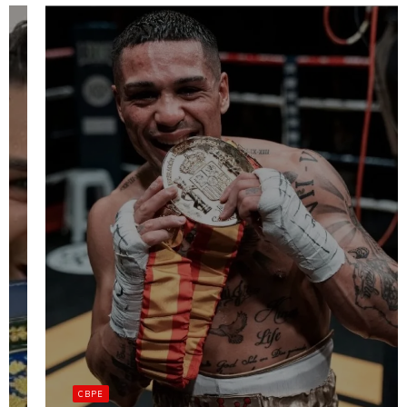
CBPE
JUAN FÉLIX
GÓMEZ
DEFENDERÁ EL
CBPE
TÍTULO DE