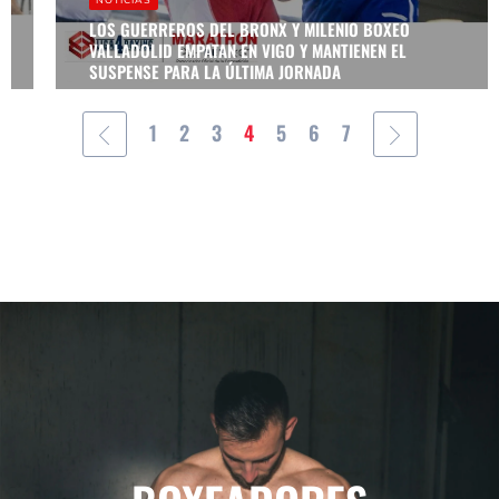
DUELO POR
UNA PLAZA
LOS GUERREROS DEL BRONX Y MILENIO BOXEO
EN
VALLADOLID EMPATAN EN VIGO Y MANTIENEN EL
SEMIFINALES
SUSPENSE PARA LA ÚLTIMA JORNADA
1
2
3
4
5
6
7