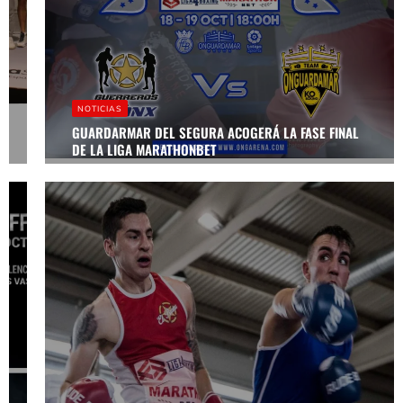
NOTICIAS
NOTICIAS
PRESENTACIÓN
2 OCTUBRE
GUARDARMAR DEL SEGURA ACOGERÁ LA FASE FINAL
DEL PLAY-OFF
DE LA LIGA MARATHONBET