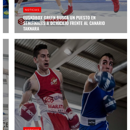
DEL BRONX
GANAN EN
NOTICIAS
VALLADOLID
Y ASEGURAN
EUSKOBOX GREEN BUSCA UN PUESTO EN
SU PASE A
SEMIFINALES A DOMICILIO FRENTE AL CANARIO
SEMIFINALES
TAKNARA
NOTICIAS
MILENIO
BOXEO
VALLADOLID
Y LOS
GUERREROS
DEL BRONX,
NOTICIAS