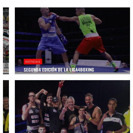
NOTICIAS
LA ESPERADA
FINAL FOUR
NOTICIAS
DE LA
LIGA4BOXING
SEGUNDA EDICIÓN DE LA LIGA4BOXING