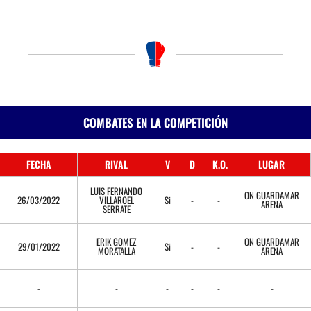
COMBATES EN LA COMPETICIÓN
FECHA
RIVAL
V
D
K.O.
LUGAR
LUIS FERNANDO
ON GUARDAMAR
26/03/2022
VILLAROEL
Si
-
-
ARENA
SERRATE
ERIK GOMEZ
ON GUARDAMAR
29/01/2022
Si
-
-
MORATALLA
ARENA
-
-
-
-
-
-