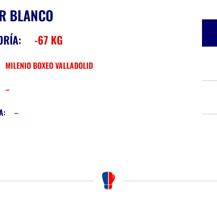
R BLANCO
ORÍA:
-67 KG
:
MILENIO BOXEO VALLADOLID
–
A:
–