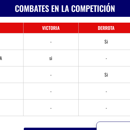
COMBATES EN LA COMPETICIÓN
VICTORIA
DERROTA
-
Si
RA
si
-
-
Si
-
-
-
-