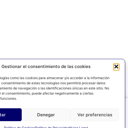
Gestionar el consentimiento de las cookies
logías como las cookies para almacenar y/o acceder a la información
El consentimiento de estas tecnologías nos permitirá procesar datos
miento de navegación o las identificaciones únicas en este sitio. No
ar el consentimiento, puede afectar negativamente a ciertas
 funciones.
tar
Denegar
Ver preferencias
LEGAL
POLÍTICA DE PRIVACIDAD
POLÍTICA DE COOKIES
Política de Cookies
Política de Privacidad
Aviso Legal