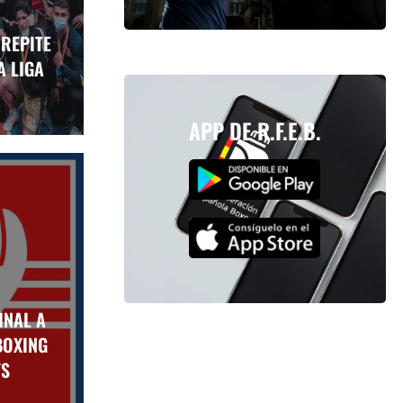
REPITE
 LIGA
APP DE R.F.E.B.
INAL A
BOXING
TS