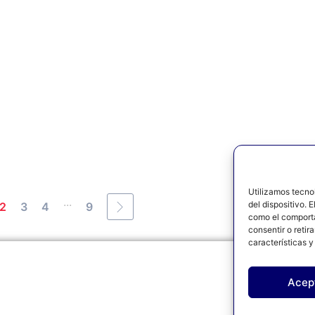
Utilizamos tecno
...
del dispositivo. 
2
3
4
9
como el comporta
consentir o retir
características y
Acep
AVISO 